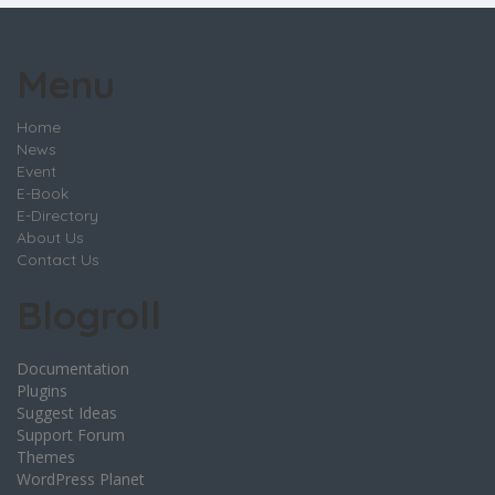
Menu
Home
News
Event
E-Book
E-Directory
About Us
Contact Us
Blogroll
Documentation
Plugins
Suggest Ideas
Support Forum
Themes
WordPress Planet