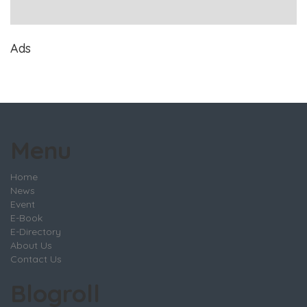
Ads
Menu
Home
News
Event
E-Book
E-Directory
About Us
Contact Us
Blogroll