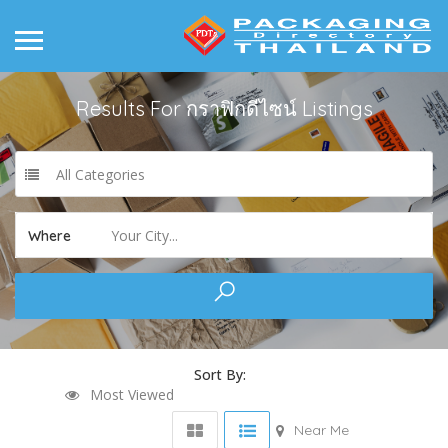
Results For
กราฟิกดีไซน์
Listings
All Categories
Your City...
Where
Sort By:
Most Viewed
Near Me