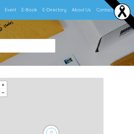
Event
E-Book
E-Directory
About Us
Contact Us