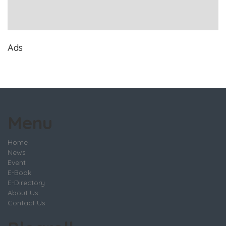
Ads
Menu
Home
News
Event
E-Book
E-Directory
About Us
Contact Us