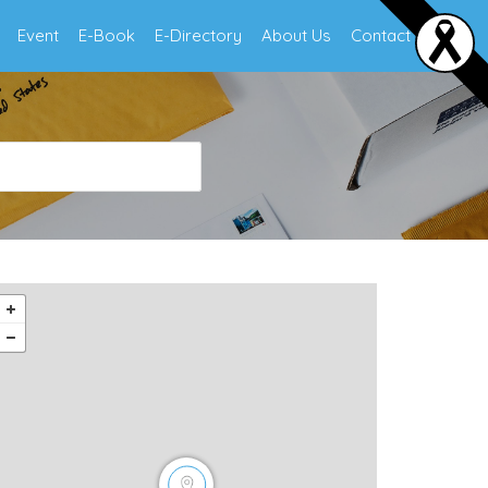
Event
E-Book
E-Directory
About Us
Contact Us