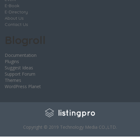
E-Book
E-Directory
About Us
Contact Us
Blogroll
Documentation
Plugins
Suggest Ideas
Support Forum
Themes
WordPress Planet
Copyright © 2019 Technology Media CO.,LTD.