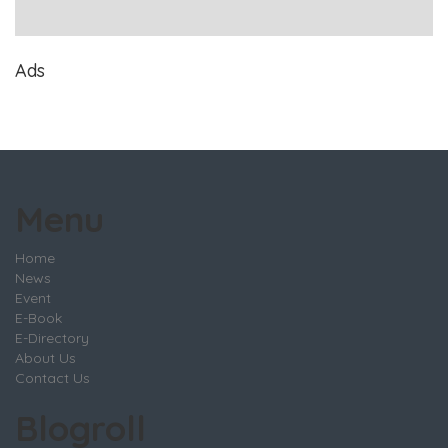
Ads
Menu
Home
News
Event
E-Book
E-Directory
About Us
Contact Us
Blogroll