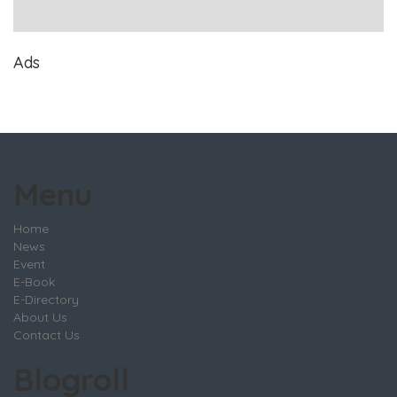
Ads
Menu
Home
News
Event
E-Book
E-Directory
About Us
Contact Us
Blogroll