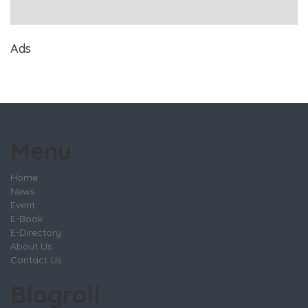
Ads
Menu
Home
News
Event
E-Book
E-Directory
About Us
Contact Us
Blogroll