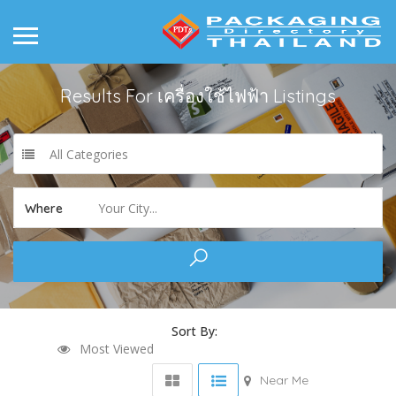
Results For
เครื่องใช้ไฟฟ้า
Listings
All Categories
Your City...
Where
Sort By:
Most Viewed
Near Me