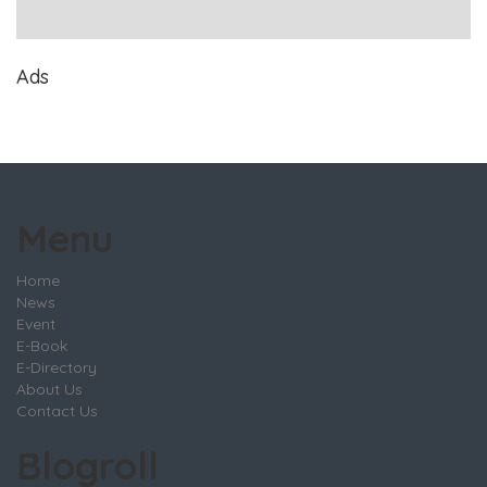
Ads
Menu
Home
News
Event
E-Book
E-Directory
About Us
Contact Us
Blogroll