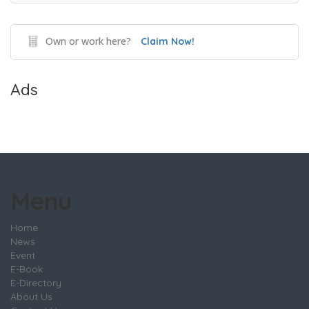
Own or work here?
Claim Now!
Ads
Menu
Home
News
Event
E-Book
E-Directory
About Us