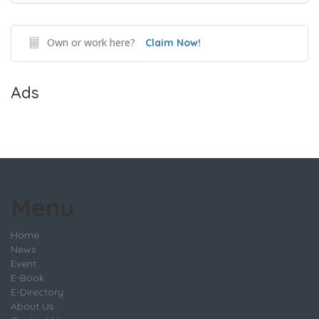
Own or work here?
Claim Now!
Ads
Menu
Home
News
Event
E-Book
E-Directory
About Us