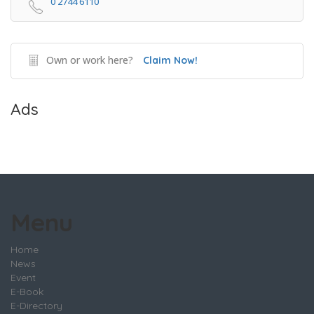
0 2744 6110
Own or work here?
Claim Now!
Ads
Menu
Home
News
Event
E-Book
E-Directory