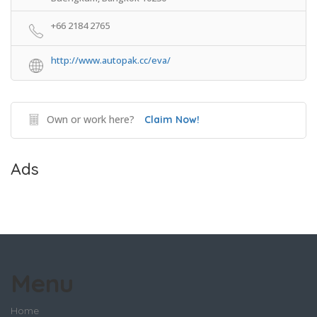
+66 2184 2765
http://www.autopak.cc/eva/
Own or work here?
Claim Now!
Ads
Menu
Home