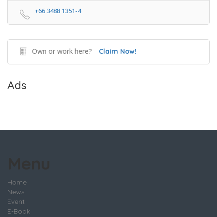
+66 3488 1351-4
Own or work here?
Claim Now!
Ads
Menu
Home
News
Event
E-Book