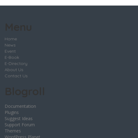
Menu
Home
News
Event
E-Book
E-Directory
About Us
Contact Us
Blogroll
Documentation
Plugins
Suggest Ideas
Support Forum
Themes
WordPress Planet