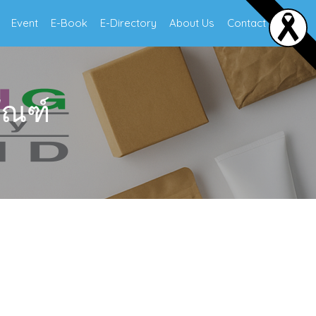
Event
E-Book
E-Directory
About Us
Contact Us
ัณฑ์