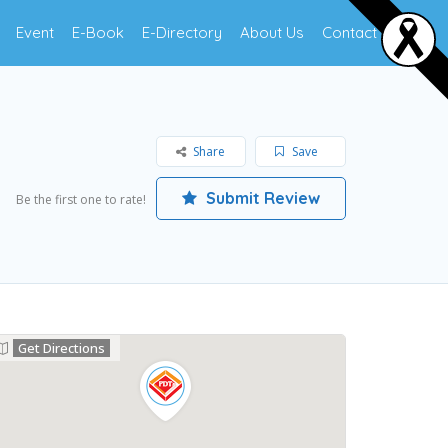
Event
E-Book
E-Directory
About Us
Contact Us
Share
Save
Submit Review
Be the first one to rate!
Get Directions