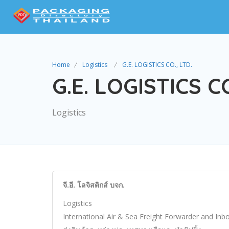
Home
Logistics
G.E. LOGISTICS CO., LTD.
G.E. LOGISTICS CO
Logistics
จี.อี. โลจิสติกส์ บจก.
Logistics
International Air & Sea Freight Forwarder and I