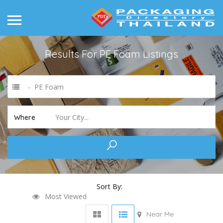
Results For
PE Foam
Listings
- PE Foam
Your City...
Where
Sort By:
Most Viewed
Near Me