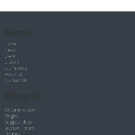
Menu
Home
News
Event
E-Book
E-Directory
About Us
Contact Us
Blogroll
Documentation
Plugins
Suggest Ideas
Support Forum
Themes